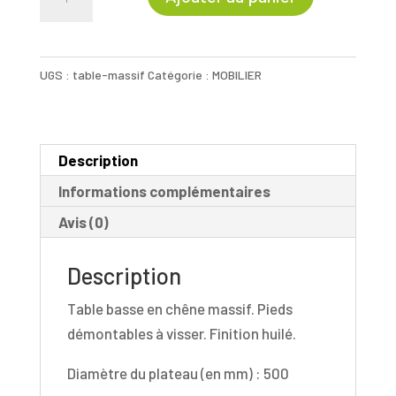
de
Table
Basse
UGS :
table-massif
Catégorie :
MOBILIER
Bois
Massif
Description
Informations complémentaires
Avis (0)
Description
Table basse en chêne massif. Pieds
démontables à visser. Finition huilé.
Diamètre du plateau (en mm) : 500