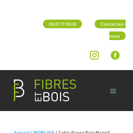
06 81 17 09 09
Contactez-
nous


Accueil
/
MOBILIER
/ Table Basse Bois Massif