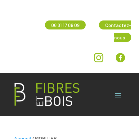
06 81 17 09 09
Contactez-
nous


Accueil
/ MOBILIER