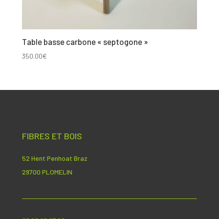
Table basse carbone « septogone »
350.00
€
FIBRES ET BOIS
52 Hent Penhoat Braz
29700 PLOMELIN